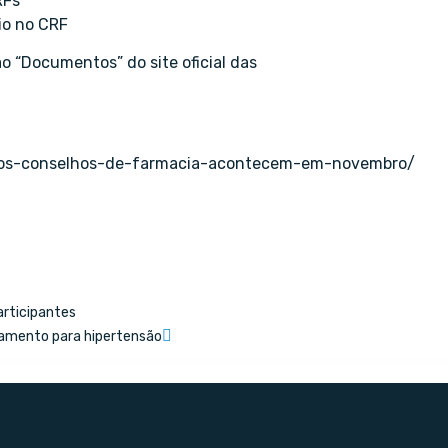
RFs
rio no CRF
 “Documentos” do site oficial das
-dos-conselhos-de-farmacia-acontecem-em-novembro/
articipantes
icamento para hipertensão