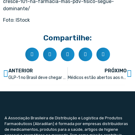
cresce-101-na-farmacia-mas-pdv-fisico-segue-
dominante/
Foto: IStock
Compartilhe:
ANTERIOR
PRÓXIMO
GLP-1 no Brasil deve chegar a US$ 9 bi em 2030
Médicos estão abertos aos novos GLP-1, mas 78% ainda são influenciados pela marca
A Associação Brasileira de Distribuição e Logística de Produtos
Farmacêuticos (Abradilan) é formada por empresas distribuidoras
de medicamentos, produtos para a saúde, artigos de higiene